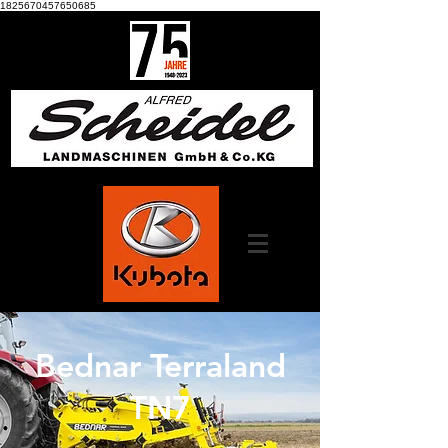
1825670457650685
Bednar Terraland
TN7