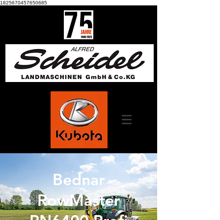
1825670457650685
Bednar
RowMaster