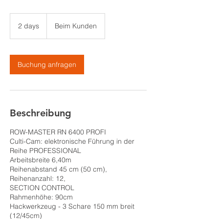
2 days
2
Beim Kunden
d
a
y
s
Buchung anfragen
Beschreibung
ROW-MASTER RN 6400 PROFI
Culti-Cam: elektronische Führung in der
Reihe PROFESSIONAL
Arbeitsbreite 6,40m
Reihenabstand 45 cm (50 cm),
Reihenanzahl: 12,
SECTION CONTROL
Rahmenhöhe: 90cm
Hackwerkzeug - 3 Schare 150 mm breit
(12/45cm)