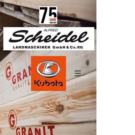
1825670457650685