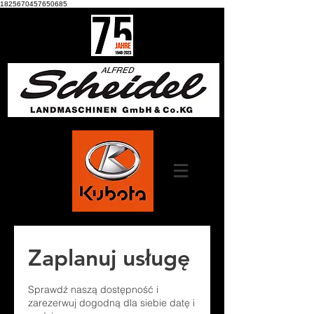
1825670457650685
Zaplanuj usługę
Sprawdź naszą dostępność i
zarezerwuj dogodną dla siebie datę i